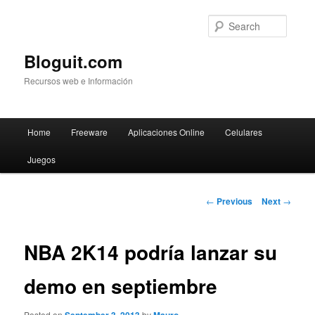
Searc
Bloguit.com
Recursos web e Información
Main
Home
Freeware
Aplicaciones Online
Celulares
Skip
menu
Juegos
to
primary
Post
←
Previous
Next
→
navigation
content
NBA 2K14 podría lanzar su
demo en septiembre
Posted on
by