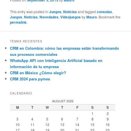
September 3, 2013
Mauro
This entry was posted in
Juegos
,
Noticias
and tagged
consolas
,
Juegos
,
Noticias
,
Novedades
,
Videojuegos
by
Mauro
. Bookmark the
permalink
.
TEMAS RECIENTES
CRM en Colombia: cómo las empresas están transformando
sus procesos comerciales
WhatsApp API con Inteligencia Artificial basado en
información de tu empresa
CRM en México ¿Cómo elegir?
CRM 2024 para pymes
CALENDARIO
AUGUST 2026
M
T
W
T
F
S
S
1
2
3
4
5
6
7
8
9
10
11
12
13
14
15
16
17
18
19
20
21
22
23