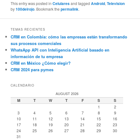
This entry was posted in
Celulares
and tagged
Android
,
Television
by
100delrojo
. Bookmark the
permalink
.
TEMAS RECIENTES
CRM en Colombia: cómo las empresas están transformando
sus procesos comerciales
WhatsApp API con Inteligencia Artificial basado en
información de tu empresa
CRM en México ¿Cómo elegir?
CRM 2024 para pymes
CALENDARIO
AUGUST 2026
M
T
W
T
F
S
S
1
2
3
4
5
6
7
8
9
10
11
12
13
14
15
16
17
18
19
20
21
22
23
24
25
26
27
28
29
30
31