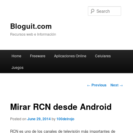
Searc
Bloguit.com
Recursos web e Información
Main
Home
Freeware
Aplicaciones Online
Celulares
Skip
menu
Juegos
to
primary
Post
←
Previous
Next
→
navigation
content
Mirar RCN desde Android
Posted on
June 29, 2014
by
100delrojo
RCN es uno de los canales de televisión más importantes de