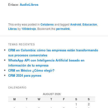
Enlace:
AudioLibros
This entry was posted in
Celulares
and tagged
Android
,
Educacion
,
Libros
by
100delrojo
. Bookmark the
permalink
.
TEMAS RECIENTES
CRM en Colombia: cómo las empresas están transformando
sus procesos comerciales
WhatsApp API con Inteligencia Artificial basado en
información de tu empresa
CRM en México ¿Cómo elegir?
CRM 2024 para pymes
CALENDARIO
AUGUST 2026
M
T
W
T
F
S
S
1
2