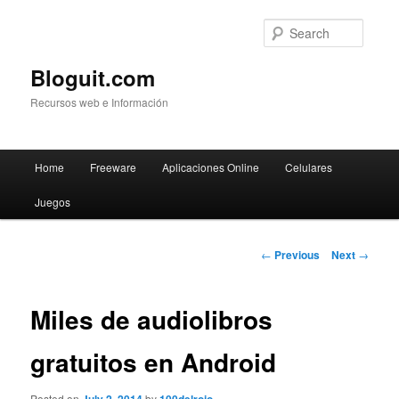
Searc
Bloguit.com
Recursos web e Información
Main
Home
Freeware
Aplicaciones Online
Celulares
Skip
menu
Juegos
to
primary
Post
←
Previous
Next
→
navigation
content
Miles de audiolibros
gratuitos en Android
Posted on
by