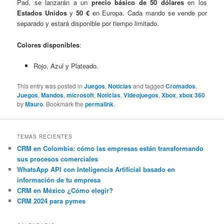
Pad, se lanzarán a un
precio básico de 50 dólares
en los
Estados Unidos
y
50 €
en Europa. Cada mando se vende por
separado y estará disponible por tiempo limitado.
Colores disponibles
:
Rojo, Azul y Plateado.
This entry was posted in
Juegos
,
Noticias
and tagged
Cromados
,
Juegos
,
Mandos
,
microsoft
,
Noticias
,
Videojuegos
,
Xbox
,
xbox 360
by
Mauro
. Bookmark the
permalink
.
TEMAS RECIENTES
CRM en Colombia: cómo las empresas están transformando
sus procesos comerciales
WhatsApp API con Inteligencia Artificial basado en
información de tu empresa
CRM en México ¿Cómo elegir?
CRM 2024 para pymes