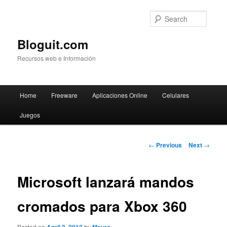
Searc
Bloguit.com
Recursos web e Información
Main
Home
Freeware
Aplicaciones Online
Celulares
Skip
menu
Juegos
to
primary
Post
←
Previous
Next
→
navigation
content
Microsoft lanzará mandos
cromados para Xbox 360
Posted on
by