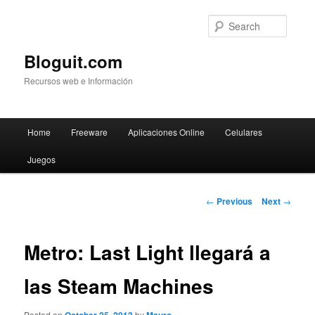
Searc
Bloguit.com
Recursos web e Información
Main
Home
Freeware
Aplicaciones Online
Celulares
Skip
menu
Juegos
to
primary
Post
←
Previous
Next
→
navigation
content
Metro: Last Light llegará a
las Steam Machines
Posted on
by