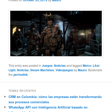
October 25, 2013
Mauro
This entry was posted in
Juegos
,
Noticias
and tagged
Metro: LAst
Light
,
Noticias
,
Steam Machines
,
Videojuegos
by
Mauro
. Bookmark
the
permalink
.
TEMAS RECIENTES
CRM en Colombia: cómo las empresas están transformando
sus procesos comerciales
WhatsApp API con Inteligencia Artificial basado en