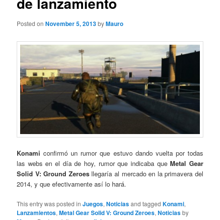
de lanzamiento
Posted on
November 5, 2013
by
Mauro
Konami
confirmó un rumor que estuvo dando vuelta por todas
las webs en el día de hoy, rumor que indicaba que
Metal Gear
Solid V: Ground Zeroes
llegaría al mercado en la primavera del
2014, y que efectivamente así lo hará.
This entry was posted in
Juegos
,
Noticias
and tagged
Konami
,
Lanzamientos
,
Metal Gear Solid V: Ground Zeroes
,
Noticias
by