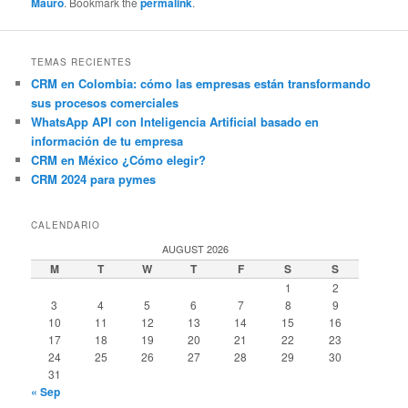
Mauro
. Bookmark the
permalink
.
TEMAS RECIENTES
CRM en Colombia: cómo las empresas están transformando
sus procesos comerciales
WhatsApp API con Inteligencia Artificial basado en
información de tu empresa
CRM en México ¿Cómo elegir?
CRM 2024 para pymes
CALENDARIO
AUGUST 2026
M
T
W
T
F
S
S
1
2
3
4
5
6
7
8
9
10
11
12
13
14
15
16
17
18
19
20
21
22
23
24
25
26
27
28
29
30
31
« Sep