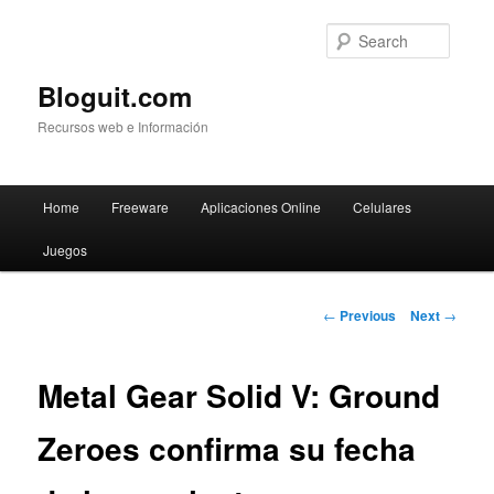
Searc
Bloguit.com
Recursos web e Información
Main
Home
Freeware
Aplicaciones Online
Celulares
Skip
menu
Juegos
to
primary
Post
←
Previous
Next
→
navigation
content
Metal Gear Solid V: Ground
Zeroes confirma su fecha