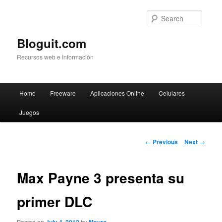
Searc
Bloguit.com
Recursos web e Información
Main
Home
Freeware
Aplicaciones Online
Celulares
Skip
menu
Juegos
to
primary
Post
←
Previous
Next
→
navigation
content
Max Payne 3 presenta su
primer DLC
Posted on
by