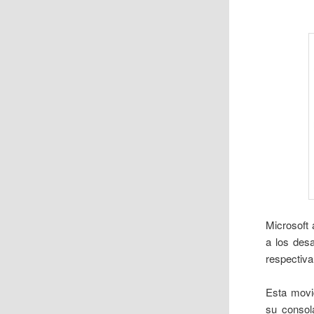
Microsoft 
a los desa
respectiv
Esta movi
su conso