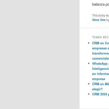
balanza po
This entry w
Xbox One
b
TEMAS REC
CRM en Co
empresas 
transforma
comerciale
WhatsApp 
Inteligenci
en informa
empresa
CRM en M
elegir?
CRM 2024 