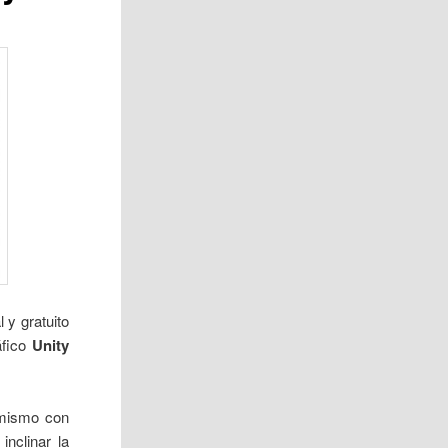
 y gratuito
áfico
Unity
 mismo con
inclinar la