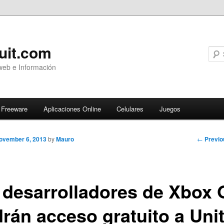
uit.com
web e Información
Freeware
Aplicaciones Online
Celulares
Juegos
Post
←
Previo
ovember 6, 2013
by
Mauro
navigati
 desarrolladores de Xbox
drán acceso gratuito a Uni