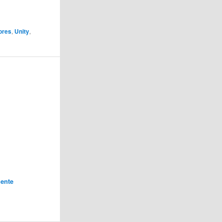
ores
,
Unity
,
ente