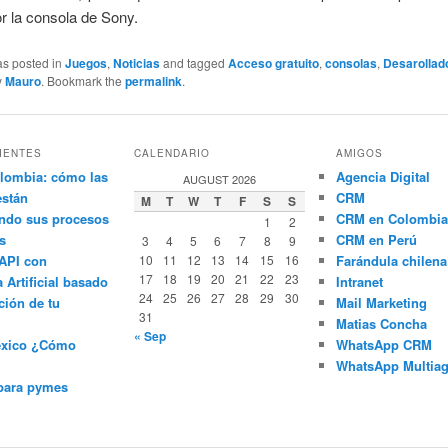
r la consola de Sony.
as posted in
Juegos
,
Noticias
and tagged
Acceso gratuito
,
consolas
,
Desarollad
y
Mauro
. Bookmark the
permalink
.
IENTES
CALENDARIO
AMIGOS
lombia: cómo las
Agencia Digital
AUGUST 2026
están
CRM
M
T
W
T
F
S
S
ndo sus procesos
CRM en Colombia
1
2
s
CRM en Perú
3
4
5
6
7
8
9
API con
10
11
12
13
14
15
16
Farándula chilena
17
18
19
20
21
22
23
a Artificial basado
Intranet
24
25
26
27
28
29
30
ción de tu
Mail Marketing
31
Matias Concha
« Sep
éxico ¿Cómo
WhatsApp CRM
WhatsApp Multiag
para pymes