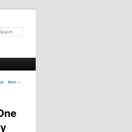
Search
us
Next
→
on
 One
ty