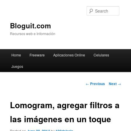
Searc
Bloguit.com
Recursos web e Información
Main
Home
Freeware
Aplicaciones Online
Celulares
Skip
menu
Juegos
to
primary
Post
←
Previous
Next
→
navigation
content
Lomogram, agregar filtros a
las imágenes en un toque
Posted on
by