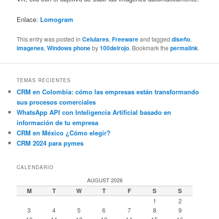
Enlace:
Lomogram
This entry was posted in
Celulares
,
Freeware
and tagged
diseño
,
imagenes
,
Windows phone
by
100delrojo
. Bookmark the
permalink
.
TEMAS RECIENTES
CRM en Colombia: cómo las empresas están transformando
sus procesos comerciales
WhatsApp API con Inteligencia Artificial basado en
información de tu empresa
CRM en México ¿Cómo elegir?
CRM 2024 para pymes
CALENDARIO
AUGUST 2026
M
T
W
T
F
S
S
1
2
3
4
5
6
7
8
9