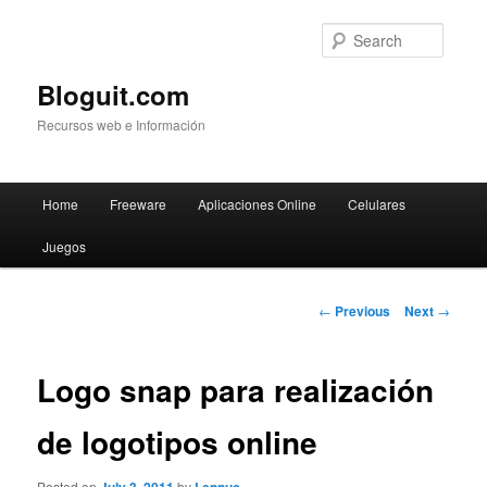
Searc
Bloguit.com
Recursos web e Información
Main
Home
Freeware
Aplicaciones Online
Celulares
Skip
menu
Juegos
to
primary
Post
←
Previous
Next
→
navigation
content
Logo snap para realización
de logotipos online
Posted on
by