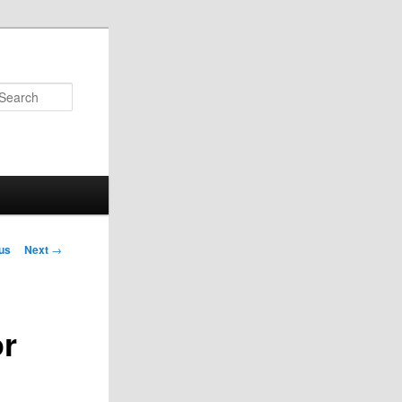
Search
us
Next
→
on
or