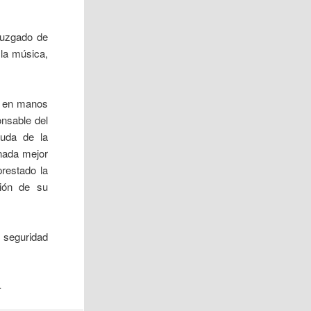
uzgado de
la música,
o en manos
onsable del
yuda de la
nada mejor
restado la
ción de su
 seguridad
.