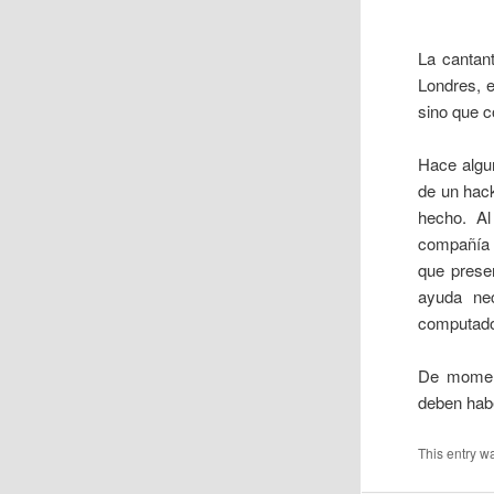
La cantan
Londres, 
sino que c
Hace algu
de un hack
hecho. Al
compañía 
que prese
ayuda nec
computado
De moment
deben habe
This entry w