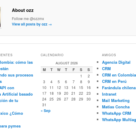
About ozz
Follow me @ozzmx
View all posts by ozz
→
IENTES
CALENDARIO
AMIGOS
lombia: cómo las
Agencia Digital
AUGUST 2026
están
CRM
M
T
W
T
F
S
S
ndo sus procesos
CRM en Colombia
1
2
s
CRM en Perú
3
4
5
6
7
8
9
API con
10
11
12
13
14
15
16
Farándula chilena
17
18
19
20
21
22
23
a Artificial basado
Intranet
24
25
26
27
28
29
30
ción de tu
Mail Marketing
31
Matias Concha
« Sep
éxico ¿Cómo
WhatsApp CRM
WhatsApp Multiag
para pymes