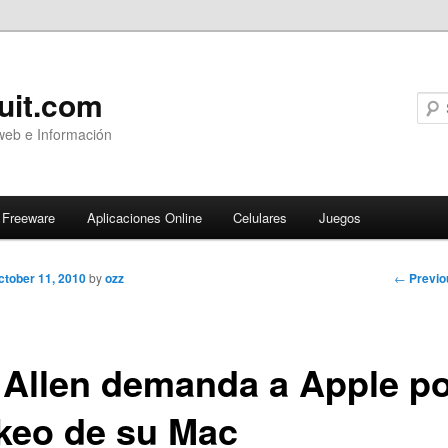
uit.com
web e Información
Freeware
Aplicaciones Online
Celulares
Juegos
Post
←
Previo
ctober 11, 2010
by
ozz
navigati
y Allen demanda a Apple p
keo de su Mac