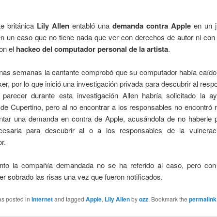
te británica
Lily Allen
entabló una
demanda contra Apple
en un j
en un caso que no tiene nada que ver con derechos de autor ni con 
on el
hackeo del computador personal de la artista
.
nas semanas la cantante comprobó que su computador había caíd
er, por lo que inició una investigación privada para descubrir al resp
 parecer durante esta investigación Allen habría solicitado la a
de Cupertino, pero al no encontrar a los responsables no encontró 
ntar una demanda en contra de Apple, acusándola de no haberle p
esaria para descubrir al o a los responsables de la vulnera
r.
o la compañía demandada no se ha referido al caso, pero con
r sobrado las risas una vez que fueron notificados.
as posted in
Internet
and tagged
Apple
,
Lily Allen
by
ozz
. Bookmark the
permalink