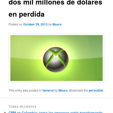
dos mil millones de dólares
en perdida
Posted on
October 29, 2013
by
Mauro
This entry was posted in
General
by
Mauro
. Bookmark the
permalink
.
TEMAS RECIENTES
CRM en Colombia: cómo las empresas están transformando