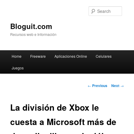
Searc
Bloguit.com
Recursos web e Información
Main
Home
Freeware
Aplicaciones Online
Celulares
Skip
menu
Juegos
to
primary
Post
←
Previous
Next
→
navigation
content
La división de Xbox le
cuesta a Microsoft más de