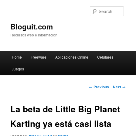
Searc
Bloguit.com
Recursos web e Información
Main
Home
Freeware
Aplicaciones Online
Celulares
Skip
menu
Juegos
to
primary
Post
←
Previous
Next
→
navigation
content
La beta de Little Big Planet
Karting ya está casi lista
Posted on
by