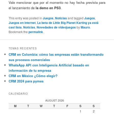
Vale mencionar que por el momento no hay fecha prevista para
el lanzamiento de
la demo en PS3
.
This entry was posted in
Juegos
,
Noticias
and tagged
Juegos
,
Juegos en internet
,
La beta de Little Big Planet Karting ya está
casi lista
,
Noticias
,
Novedades de videojuegos
by
Mauro
.
Bookmark the
permalink
.
TEMAS RECIENTES
CRM en Colombia: cómo las empresas están transformando
sus procesos comerciales
WhatsApp API con Inteligencia Artificial basado en
información de tu empresa
CRM en México ¿Cómo elegir?
CRM 2024 para pymes
CALENDARIO
AUGUST 2026
M
T
W
T
F
S
S
1
2