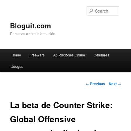
Searc
Bloguit.com
Recursos web e Información
Main
Home
Freeware
Aplicaciones Online
Celulares
Skip
menu
Juegos
to
primary
Post
←
Previous
Next
→
navigation
content
La beta de Counter Strike:
Global Offensive