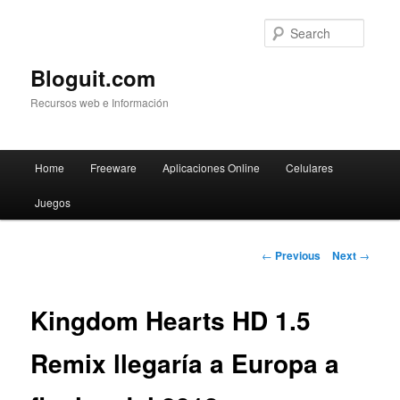
Searc
Bloguit.com
Recursos web e Información
Main
Home
Freeware
Aplicaciones Online
Celulares
Skip
menu
Juegos
to
primary
Post
←
Previous
Next
→
navigation
content
Kingdom Hearts HD 1.5
Remix llegaría a Europa a