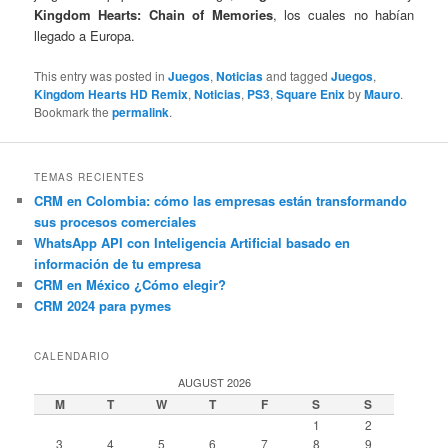
Kingdom Hearts: Chain of Memories
, los cuales no habían
llegado a Europa.
This entry was posted in
Juegos
,
Noticias
and tagged
Juegos
,
Kingdom Hearts HD Remix
,
Noticias
,
PS3
,
Square Enix
by
Mauro
.
Bookmark the
permalink
.
TEMAS RECIENTES
CRM en Colombia: cómo las empresas están transformando
sus procesos comerciales
WhatsApp API con Inteligencia Artificial basado en
información de tu empresa
CRM en México ¿Cómo elegir?
CRM 2024 para pymes
CALENDARIO
AUGUST 2026
M
T
W
T
F
S
S
1
2
3
4
5
6
7
8
9