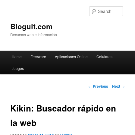
Searc
Bloguit.com
Recursos web e Información
Main
Home
Freeware
Aplicaciones Online
Celulares
Skip
menu
Juegos
to
primary
Post
←
Previous
Next
→
navigation
content
Kikin: Buscador rápido en
la web
Posted on
by