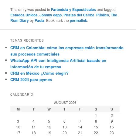
This entry was posted in
Farándula y Espectáculos
and tagged
Estados Unidos
,
Johnny depp
,
Piratas del Caribe
,
Público
,
The
Rum Diary
by
Paola
. Bookmark the
permalink
.
TEMAS RECIENTES
CRM en Colombia: cómo las empresas están transformando
sus procesos comerciales
WhatsApp API con Inteligencia Artificial basado en
información de tu empresa
CRM en México ¿Cómo elegir?
CRM 2024 para pymes
CALENDARIO
AUGUST 2026
M
T
W
T
F
S
S
1
2
3
4
5
6
7
8
9
10
11
12
13
14
15
16
17
18
19
20
21
22
23