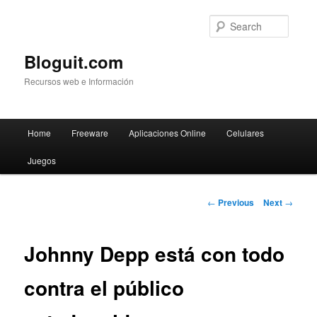
Searc
Bloguit.com
Recursos web e Información
Main
Home
Freeware
Aplicaciones Online
Celulares
Skip
menu
Juegos
to
primary
Post
←
Previous
Next
→
navigation
content
Johnny Depp está con todo
contra el público