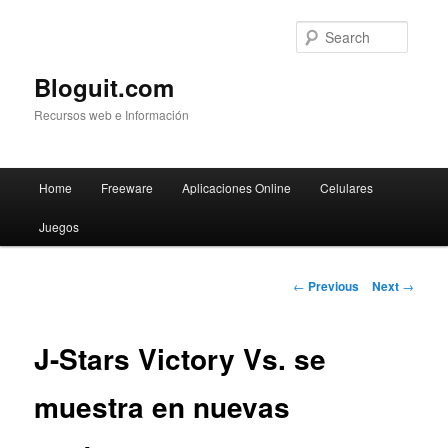
Searc
Bloguit.com
Recursos web e Información
Main
Home
Freeware
Aplicaciones Online
Celulares
Skip
menu
Juegos
to
primary
Post
←
Previous
Next
→
navigation
content
J-Stars Victory Vs. se
muestra en nuevas