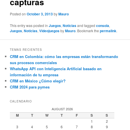
capturas
Posted on
October 3, 2013
by
Mauro
This entry was posted in
Juegos
,
Noticias
and tagged
consola
,
Juegos
,
Noticias
,
Videojuegos
by
Mauro
. Bookmark the
permalink
.
TEMAS RECIENTES
CRM en Colombia: cómo las empresas están transformando
sus procesos comerciales
WhatsApp API con Inteligencia Artificial basado en
información de tu empresa
CRM en México ¿Cómo elegir?
CRM 2024 para pymes
CALENDARIO
AUGUST 2026
M
T
W
T
F
S
S
1
2
3
4
5
6
7
8
9