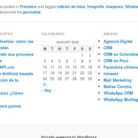
as posted in
Freeware
and tagged
edicion de fotos
,
fotografia
,
imagenes
,
Windo
 Bookmark the
permalink
.
IENTES
CALENDARIO
AMIGOS
lombia: cómo las
Agencia Digital
AUGUST 2026
están
CRM
M
T
W
T
F
S
S
ndo sus procesos
CRM en Colombia
1
2
s
CRM en Perú
3
4
5
6
7
8
9
API con
10
11
12
13
14
15
16
Farándula chilena
17
18
19
20
21
22
23
a Artificial basado
Intranet
24
25
26
27
28
29
30
ción de tu
Mail Marketing
31
Matias Concha
« Sep
éxico ¿Cómo
WhatsApp CRM
WhatsApp Multiag
para pymes
Proudly powered by WordPress