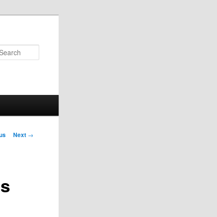
Search
us
Next
→
on
as