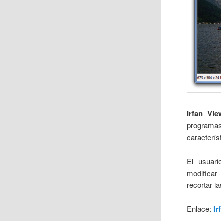
Irfan Vie
programas
caracterís
El usuari
modificar
recortar l
Enlace:
Ir