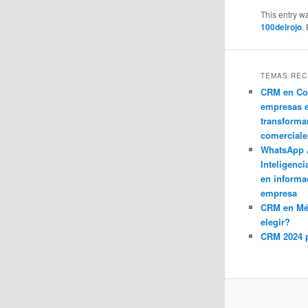
This entry w
100delrojo
.
TEMAS REC
CRM en Co
empresas 
transforma
comerciale
WhatsApp 
Inteligenci
en informa
empresa
CRM en M
elegir?
CRM 2024 