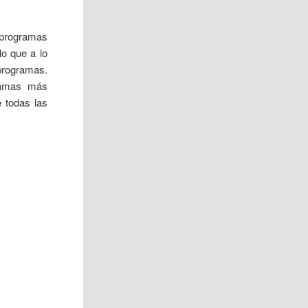
 programas
lo que a lo
 programas.
gramas más
 todas las