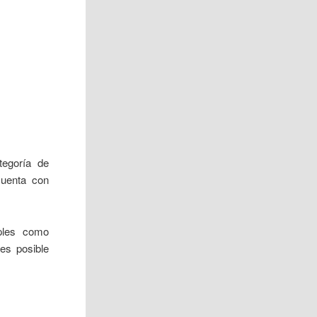
tegoría de
cuenta con
mples como
es posible