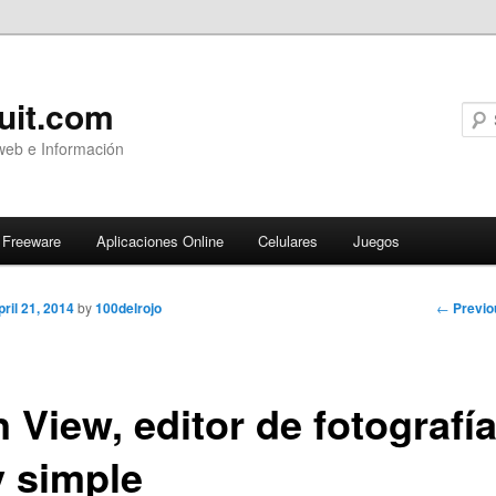
uit.com
web e Información
Freeware
Aplicaciones Online
Celulares
Juegos
Post
←
Previo
pril 21, 2014
by
100delrojo
navigati
n View, editor de fotografí
 simple