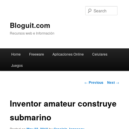
Searc
Bloguit.com
Recursos web e Información
Main
Home
Freeware
Aplicaciones Online
Celulares
Skip
menu
Juegos
to
primary
Post
←
Previous
Next
→
navigation
content
Inventor amateur construye
submarino
Posted on
by