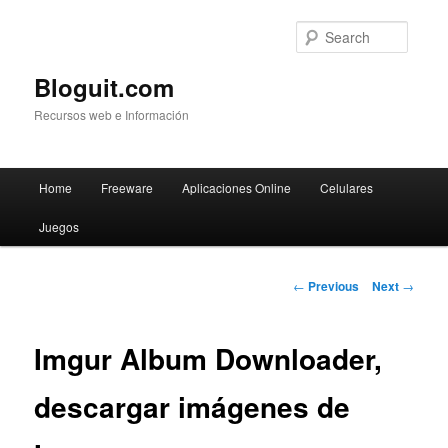
Searc
Bloguit.com
Recursos web e Información
Main
Home
Freeware
Aplicaciones Online
Celulares
Skip
menu
Juegos
to
primary
Post
←
Previous
Next
→
navigation
content
Imgur Album Downloader,
descargar imágenes de