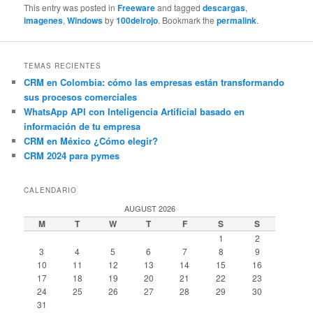
This entry was posted in
Freeware
and tagged
descargas
,
imagenes
,
Windows
by
100delrojo
. Bookmark the
permalink
.
TEMAS RECIENTES
CRM en Colombia: cómo las empresas están transformando
sus procesos comerciales
WhatsApp API con Inteligencia Artificial basado en
información de tu empresa
CRM en México ¿Cómo elegir?
CRM 2024 para pymes
CALENDARIO
AUGUST 2026
M
T
W
T
F
S
S
1
2
3
4
5
6
7
8
9
10
11
12
13
14
15
16
17
18
19
20
21
22
23
24
25
26
27
28
29
30
31