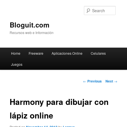
Searc
Bloguit.com
Recursos web e Información
Main
Home
Freeware
Aplicaciones Online
Celulares
Skip
menu
Juegos
to
primary
Post
←
Previous
Next
→
navigation
content
Harmony para dibujar con
lápiz online
Posted on
by