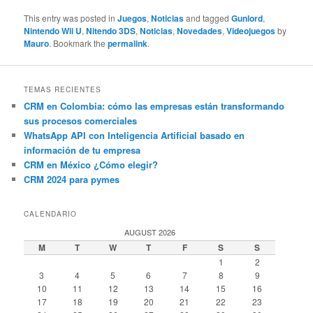
This entry was posted in
Juegos
,
Noticias
and tagged
Gunlord
,
Nintendo Wii U
,
Nitendo 3DS
,
Noticias
,
Novedades
,
Videojuegos
by
Mauro
. Bookmark the
permalink
.
TEMAS RECIENTES
CRM en Colombia: cómo las empresas están transformando
sus procesos comerciales
WhatsApp API con Inteligencia Artificial basado en
información de tu empresa
CRM en México ¿Cómo elegir?
CRM 2024 para pymes
CALENDARIO
AUGUST 2026
M
T
W
T
F
S
S
1
2
3
4
5
6
7
8
9
10
11
12
13
14
15
16
17
18
19
20
21
22
23