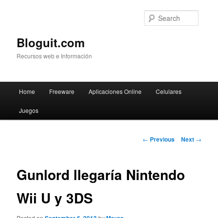
Searc
Bloguit.com
Recursos web e Información
Main
Home
Freeware
Aplicaciones Online
Celulares
Skip
menu
Juegos
to
primary
Post
←
Previous
Next
→
navigation
content
Gunlord llegaría Nintendo
Wii U y 3DS
Posted on
by