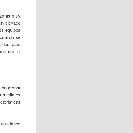
ogramas muy
 un elevado
os equipos
g cuando se
cidad para
ama con el
drán grabar
s similares
terísticas
 los vídeos