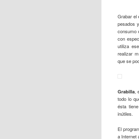
Grabar el 
pesados y 
consumo d
con especi
utiliza e
realizar 
que se pod
Grabilla
, 
todo lo qu
ésta tien
inútiles.
El program
a Internet