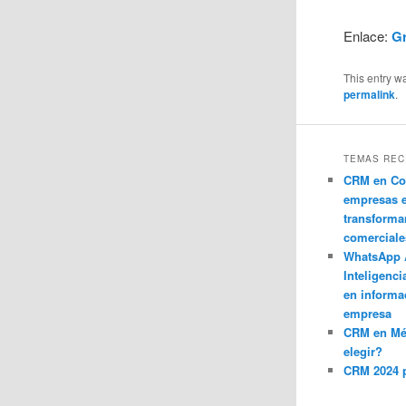
Enlace:
Gr
This entry w
permalink
.
TEMAS REC
CRM en Co
empresas 
transforma
comerciale
WhatsApp 
Inteligenci
en informa
empresa
CRM en M
elegir?
CRM 2024 