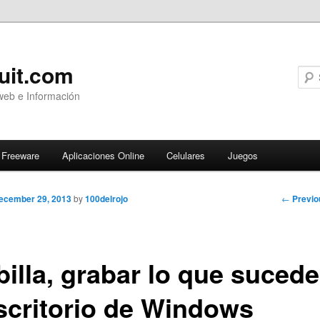
uit.com
web e Información
Freeware
Aplicaciones Online
Celulares
Juegos
Post
←
Previo
ecember 29, 2013
by
100delrojo
navigati
billa, grabar lo que sucede
escritorio de Windows