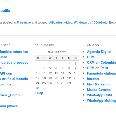
abilla
as posted in
Freeware
and tagged
utilidades
,
video
,
Windows
by
100delrojo
. Boo
IENTES
CALENDARIO
AMIGOS
lombia: cómo las
Agencia Digital
AUGUST 2026
están
CRM
M
T
W
T
F
S
S
ndo sus procesos
CRM en Colombia
1
2
s
CRM en Perú
3
4
5
6
7
8
9
API con
10
11
12
13
14
15
16
Farándula chilena
17
18
19
20
21
22
23
a Artificial basado
Intranet
24
25
26
27
28
29
30
ción de tu
Mail Marketing
31
Matias Concha
« Sep
éxico ¿Cómo
WhatsApp CRM
WhatsApp Multiag
para pymes