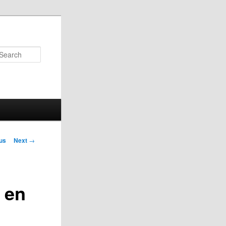
Search
us
Next
→
on
 en