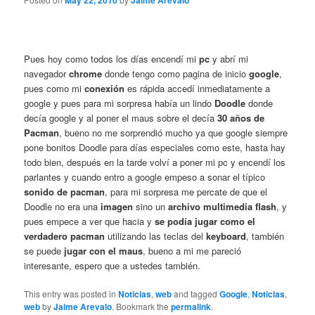
May 22, 2010
Jaime Arevalo
Pues hoy como todos los días encendí mi
pc
y abrí mi
navegador
chrome
donde tengo como pagina de inicio
google
,
pues como mi
conexión
es rápida accedí inmediatamente a
google y pues para mi sorpresa había un lindo
Doodle
donde
decía google y al poner el maus sobre el decía
30 años de
Pacman
, bueno no me sorprendió mucho ya que google siempre
pone bonitos Doodle para días especiales como este, hasta hay
todo bien, después en la tarde volví a poner mi pc y encendí los
parlantes y cuando entro a google empeso a sonar el típico
sonido de pacman
, para mi sorpresa me percate de que el
Doodle no era una
imagen
sino un
archivo multimedia flash
, y
pues empece a ver que hacia y
se podía jugar
como el
verdadero pacman
utilizando las teclas del
keyboard
, también
se puede
jugar con el maus
, bueno a mi me pareció
interesante, espero que a ustedes también.
This entry was posted in
Noticias
,
web
and tagged
Google
,
Noticias
,
web
by
Jaime Arevalo
. Bookmark the
permalink
.