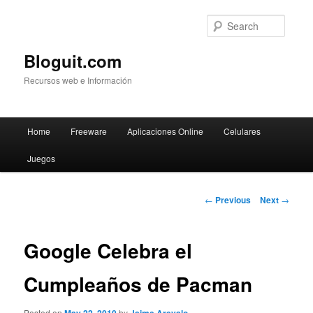
Searc
Bloguit.com
Recursos web e Información
Main
Home
Freeware
Aplicaciones Online
Celulares
Skip
menu
Juegos
to
primary
Post
←
Previous
Next
→
navigation
content
Google Celebra el
Cumpleaños de Pacman
Posted on
by