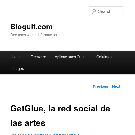
Searc
Bloguit.com
Recursos web e Información
Main
Home
Freeware
Aplicaciones Online
Celulares
Skip
menu
Juegos
to
primary
Post
←
Previous
Next
→
navigation
content
GetGlue, la red social de
las artes
Posted on
by