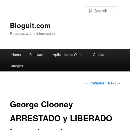
Searc
Bloguit.com
Recursos web e Información
Main
Home
Freeware
Aplicaciones Online
Celulares
Skip
menu
Juegos
to
primary
Post
←
Previous
Next
→
navigation
content
George Clooney
ARRESTADO y LIBERADO