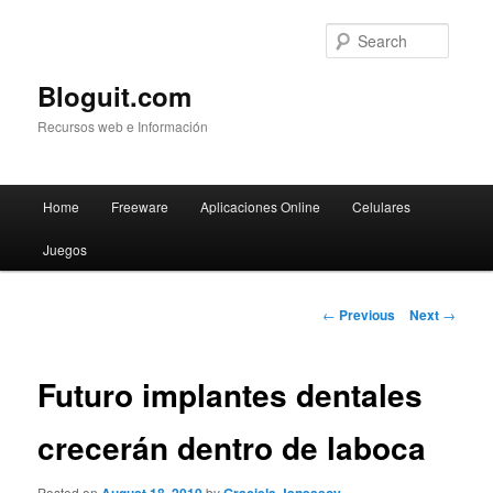
Searc
Bloguit.com
Recursos web e Información
Main
Home
Freeware
Aplicaciones Online
Celulares
Skip
menu
Juegos
to
primary
Post
←
Previous
Next
→
navigation
content
Futuro implantes dentales
crecerán dentro de laboca
Posted on
by