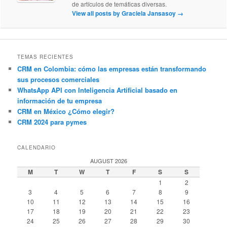
de artículos de temáticas diversas.
View all posts by Graciela Jansasoy
→
TEMAS RECIENTES
CRM en Colombia: cómo las empresas están transformando
sus procesos comerciales
WhatsApp API con Inteligencia Artificial basado en
información de tu empresa
CRM en México ¿Cómo elegir?
CRM 2024 para pymes
CALENDARIO
AUGUST 2026
M
T
W
T
F
S
S
1
2
3
4
5
6
7
8
9
10
11
12
13
14
15
16
17
18
19
20
21
22
23
24
25
26
27
28
29
30