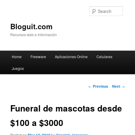
Searc
Bloguit.com
Recursos web e Información
Main
Home
Freeware
Aplicaciones Online
Celulares
Skip
menu
Juegos
to
primary
Post
←
Previous
Next
→
navigation
content
Funeral de mascotas desde
$100 a $3000
Posted on
by