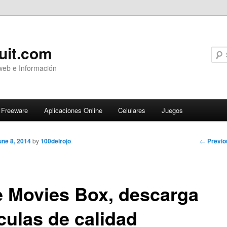
uit.com
web e Información
Freeware
Aplicaciones Online
Celulares
Juegos
Post
←
Previo
une 8, 2014
by
100delrojo
navigati
e Movies Box, descarga
culas de calidad