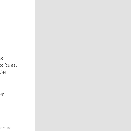
ue
elículas.
uier
muy
ark the