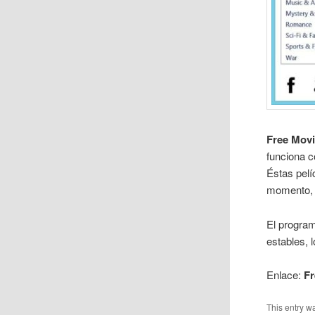
Free Mov
funciona c
Éstas pelí
momento, y
El program
estables, 
Enlace:
F
This entry w