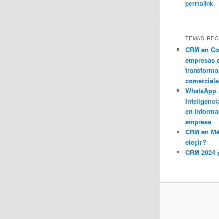
permalink
.
TEMAS REC
CRM en Co
empresas 
transforma
comerciale
WhatsApp 
Inteligenci
en informa
empresa
CRM en M
elegir?
CRM 2024 