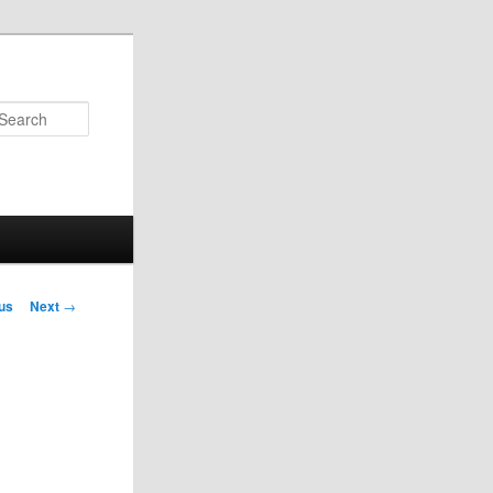
Search
us
Next
→
on