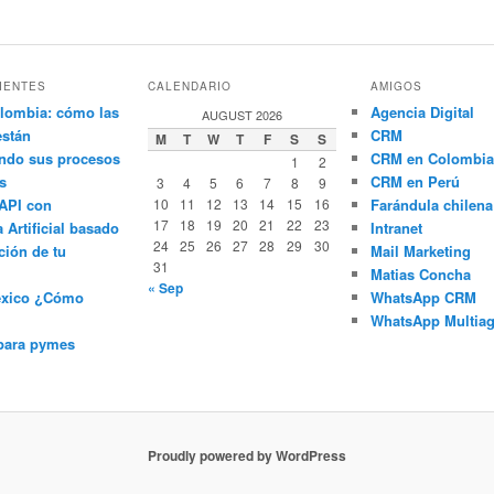
IENTES
CALENDARIO
AMIGOS
lombia: cómo las
Agencia Digital
AUGUST 2026
están
CRM
M
T
W
T
F
S
S
ndo sus procesos
CRM en Colombia
1
2
s
CRM en Perú
3
4
5
6
7
8
9
API con
10
11
12
13
14
15
16
Farándula chilena
17
18
19
20
21
22
23
a Artificial basado
Intranet
24
25
26
27
28
29
30
ción de tu
Mail Marketing
31
Matias Concha
« Sep
éxico ¿Cómo
WhatsApp CRM
WhatsApp Multiag
para pymes
Proudly powered by WordPress