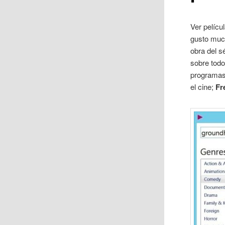
Ver pelícu
gusto much
obra del s
sobre todo
programas 
el cine;
Fr