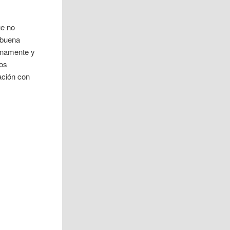
ue no
a buena
sanamente y
los
ación con