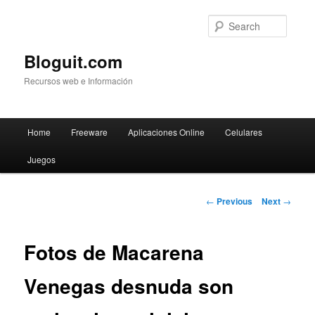
Searc
Bloguit.com
Recursos web e Información
Main
Home
Freeware
Aplicaciones Online
Celulares
Skip
menu
Juegos
to
primary
Post
←
Previous
Next
→
navigation
content
Fotos de Macarena
Venegas desnuda son