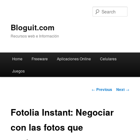
Searc
Bloguit.com
Recursos web e Información
Main
Home
Freeware
Aplicaciones Online
Celulares
Skip
menu
Juegos
to
primary
Post
←
Previous
Next
→
navigation
content
Fotolia Instant: Negociar
con las fotos que