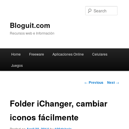
Searc
Bloguit.com
Recursos web e Información
Main
Home
Freeware
Aplicaciones Online
Celulares
Skip
menu
Juegos
to
primary
Post
←
Previous
Next
→
navigation
content
Folder iChanger, cambiar
iconos fácilmente
Posted on
by