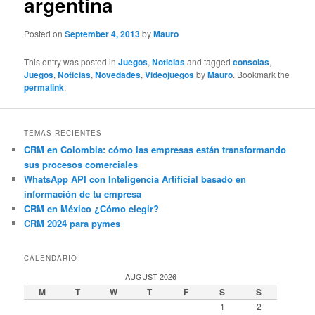
argentina
Posted on
September 4, 2013
by
Mauro
This entry was posted in
Juegos
,
Noticias
and tagged
consolas
,
Juegos
,
Noticias
,
Novedades
,
Videojuegos
by
Mauro
. Bookmark the
permalink
.
TEMAS RECIENTES
CRM en Colombia: cómo las empresas están transformando
sus procesos comerciales
WhatsApp API con Inteligencia Artificial basado en
información de tu empresa
CRM en México ¿Cómo elegir?
CRM 2024 para pymes
CALENDARIO
AUGUST 2026
M
T
W
T
F
S
S
1
2