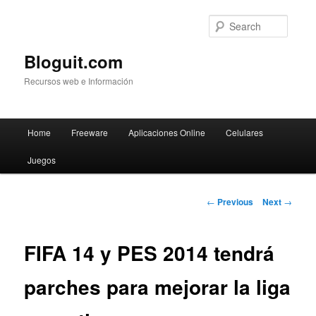
Searc
Bloguit.com
Recursos web e Información
Main
Home
Freeware
Aplicaciones Online
Celulares
Skip
menu
Juegos
to
primary
Post
←
Previous
Next
→
navigation
content
FIFA 14 y PES 2014 tendrá
parches para mejorar la liga