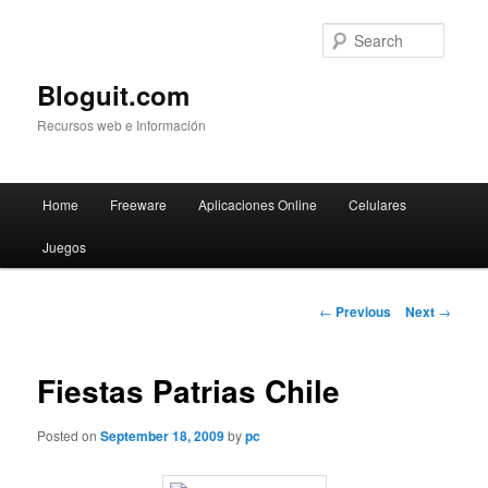
Searc
Bloguit.com
Recursos web e Información
Main
Home
Freeware
Aplicaciones Online
Celulares
Skip
menu
Juegos
to
primary
Post
←
Previous
Next
→
navigation
content
Fiestas Patrias Chile
Posted on
September 18, 2009
by
pc