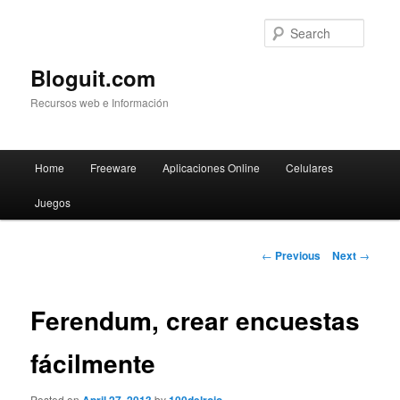
Searc
Bloguit.com
Recursos web e Información
Main
Home
Freeware
Aplicaciones Online
Celulares
Skip
menu
Juegos
to
primary
Post
←
Previous
Next
→
navigation
content
Ferendum, crear encuestas
fácilmente
Posted on
by