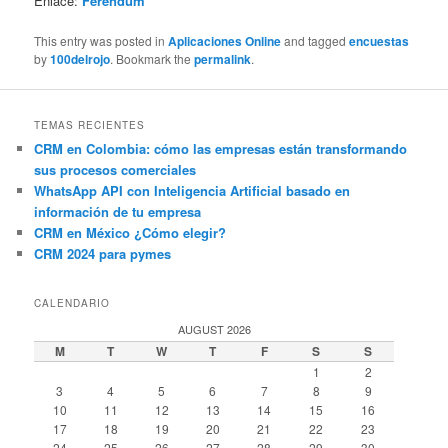
Enlace:
Ferendum
This entry was posted in
Aplicaciones Online
and tagged
encuestas
by
100delrojo
. Bookmark the
permalink
.
TEMAS RECIENTES
CRM en Colombia: cómo las empresas están transformando
sus procesos comerciales
WhatsApp API con Inteligencia Artificial basado en
información de tu empresa
CRM en México ¿Cómo elegir?
CRM 2024 para pymes
CALENDARIO
AUGUST 2026
M
T
W
T
F
S
S
1
2
3
4
5
6
7
8
9
10
11
12
13
14
15
16
17
18
19
20
21
22
23
24
25
26
27
28
29
30