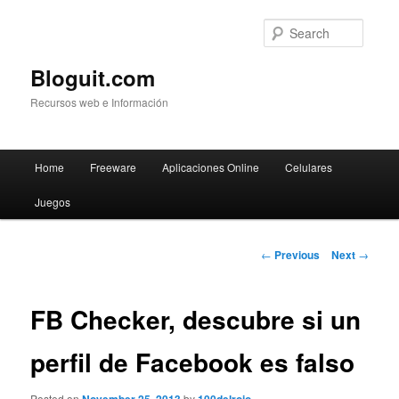
Searc
Bloguit.com
Recursos web e Información
Main
Home
Freeware
Aplicaciones Online
Celulares
Skip
menu
Juegos
to
primary
Post
←
Previous
Next
→
navigation
content
FB Checker, descubre si un
perfil de Facebook es falso
Posted on
by