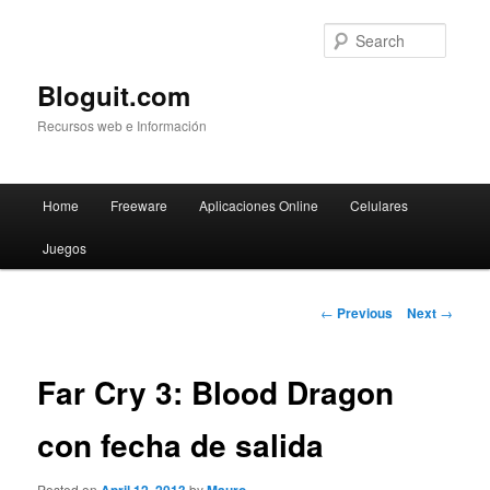
Searc
Bloguit.com
Recursos web e Información
Main
Home
Freeware
Aplicaciones Online
Celulares
Skip
menu
Juegos
to
primary
Post
←
Previous
Next
→
navigation
content
Far Cry 3: Blood Dragon
con fecha de salida
Posted on
by