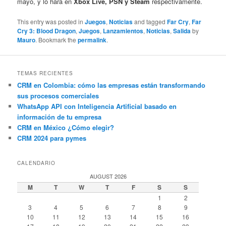
mayo, y lo hará en
Xbox Live, PSN y Steam
respectivamente.
This entry was posted in
Juegos
,
Noticias
and tagged
Far Cry
,
Far
Cry 3: Blood Dragon
,
Juegos
,
Lanzamientos
,
Noticias
,
Salida
by
Mauro
. Bookmark the
permalink
.
TEMAS RECIENTES
CRM en Colombia: cómo las empresas están transformando
sus procesos comerciales
WhatsApp API con Inteligencia Artificial basado en
información de tu empresa
CRM en México ¿Cómo elegir?
CRM 2024 para pymes
CALENDARIO
AUGUST 2026
M
T
W
T
F
S
S
1
2
3
4
5
6
7
8
9
10
11
12
13
14
15
16