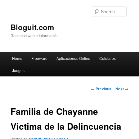
Searc
Bloguit.com
Recursos web e Información
Main
Home
Freeware
Aplicaciones Online
Celulares
Skip
menu
Juegos
to
primary
Post
←
Previous
Next
→
navigation
content
Familia de Chayanne
Victima de la Delincuencia
Posted on
by