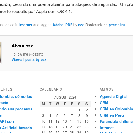
cación
, dejando una puerta abierta para ataques de seguridad. Un p
mente resuelto por Apple con iOS 4.1.
as posted in
Internet
and tagged
Adobe
,
PDF
by
ozz
. Bookmark the
permalink
.
About ozz
Follow me @ozzmx
View all posts by ozz
→
IENTES
CALENDARIO
AMIGOS
lombia: cómo las
Agencia Digital
AUGUST 2026
están
CRM
M
T
W
T
F
S
S
ndo sus procesos
CRM en Colombia
1
2
s
CRM en Perú
3
4
5
6
7
8
9
API con
10
11
12
13
14
15
16
Farándula chilena
17
18
19
20
21
22
23
a Artificial basado
Intranet
24
25
26
27
28
29
30