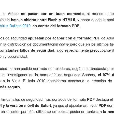
atos Adobe
no pasan por un buen momento
, al menos si t
ción la
batalla abierta entre Flash y HTML5
, y ahora desde la con
Virus Bulletin 2010
,
en contra del formato PDF
.
tos de seguridad
apuestan por acabar con el formato PDF
de Adob
n la distribución de documentación
online
pero que en los últimos t
constantes fallos de seguridad
, algo especialmente preocupante d
ión y popularidad.
tados no han podido ser más demoledores, según una encuesta pro
us, investigador de la compañía de seguridad Sophos,
el 97% d
s
a la Virus Bulletin 2010 consideran necesaria la creación d
 más seguro
.
últimos fallos de seguridad más sonados del formato
PDF
destaca el 
4 y la versión móvil de Safari
, ya que al ejecutar archivos
PDF
con 
 en el lector permitía utilizarse embebida posteriormente
sin la ne