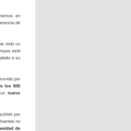
enemos en
ferencia de
e, todo un
iempos está
ebido a su
movida por
e los 600
e un
nuevo
sufrido por
fuentes no
cesidad de