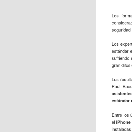
Los form
considera
seguridad
Los exper
estándar e
sufriendo
gran difus
Los resul
Paul Bacc
asistente
estándar
Entre los 
el
iPhone 
instaladas