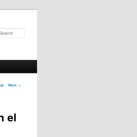
Search
us
Next
→
on
 el