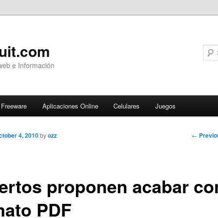
uit.com
web e Información
Freeware
Aplicaciones Online
Celulares
Juegos
Post
←
Previo
ctober 4, 2010
by
ozz
navigati
ertos proponen acabar con
mato PDF