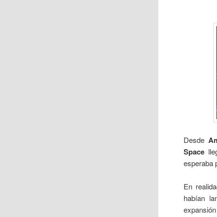
Desde
Am
Space
lle
esperaba p
En realid
habían la
expansión 