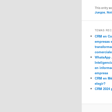
This entry w
Juegos
,
Not
TEMAS REC
CRM en Co
empresas 
transforma
comerciale
WhatsApp 
Inteligenci
en informa
empresa
CRM en M
elegir?
CRM 2024 