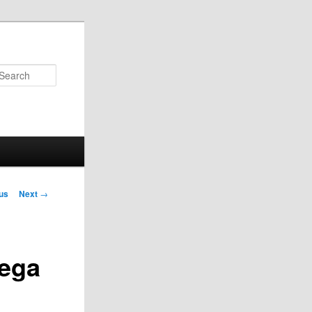
Search
us
Next
→
on
lega