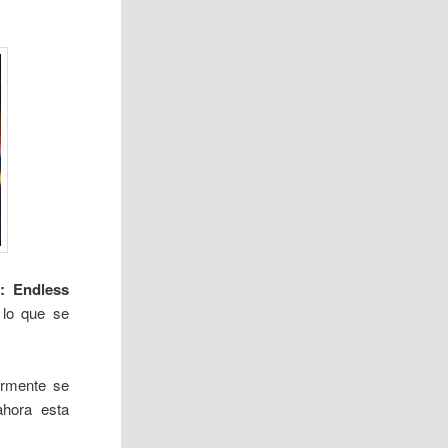
: Endless
 lo que se
ormente se
ahora esta