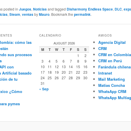
as posted in
Juegos
,
Noticias
and tagged
Disharmony Endless Space
,
DLC
,
exp
icias
,
Steam
,
ventas
by
Mauro
. Bookmark the
permalink
.
IENTES
CALENDARIO
AMIGOS
lombia: cómo las
Agencia Digital
AUGUST 2026
están
CRM
M
T
W
T
F
S
S
ndo sus procesos
CRM en Colombia
1
2
s
CRM en Perú
3
4
5
6
7
8
9
API con
10
11
12
13
14
15
16
Farándula chilena
17
18
19
20
21
22
23
a Artificial basado
Intranet
24
25
26
27
28
29
30
ción de tu
Mail Marketing
31
Matias Concha
« Sep
éxico ¿Cómo
WhatsApp CRM
WhatsApp Multiag
para pymes