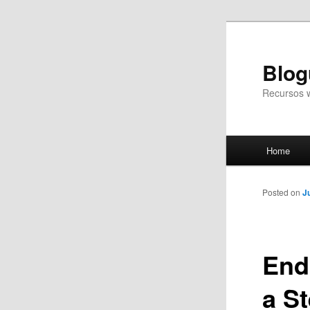
Blog
Recursos 
Main
Home
Skip
menu
to
Posted on
J
primary
End
content
a S