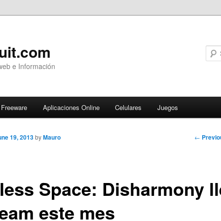
uit.com
web e Información
Freeware
Aplicaciones Online
Celulares
Juegos
Post
←
Previo
une 19, 2013
by
Mauro
navigati
less Space: Disharmony l
team este mes