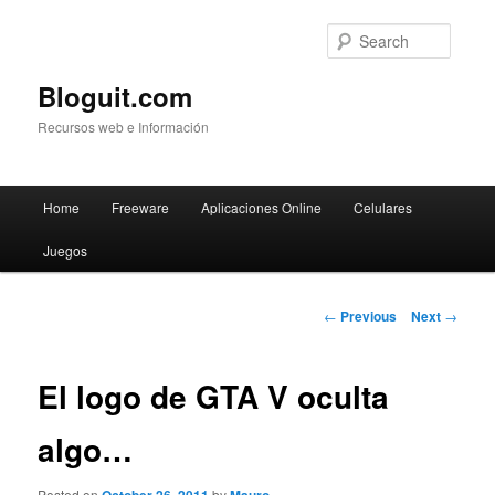
Searc
Bloguit.com
Recursos web e Información
Main
Home
Freeware
Aplicaciones Online
Celulares
Skip
menu
Juegos
to
primary
Post
←
Previous
Next
→
navigation
content
El logo de GTA V oculta
algo…
Posted on
by