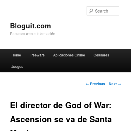
Searc
Bloguit.com
Recursos web e Información
Main
Home
Freeware
Aplicaciones Online
Celulares
Skip
menu
Juegos
to
primary
Post
←
Previous
Next
→
navigation
content
El director de God of War:
Ascension se va de Santa