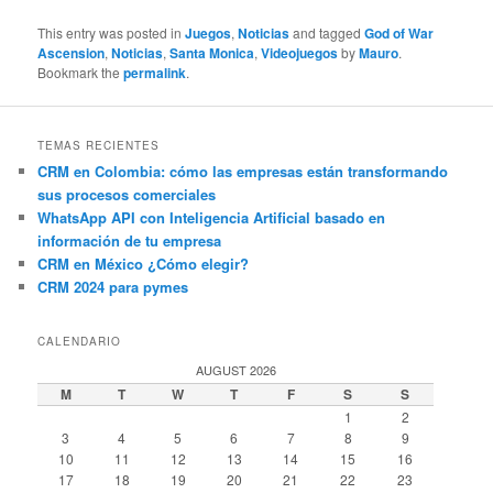
This entry was posted in
Juegos
,
Noticias
and tagged
God of War
Ascension
,
Noticias
,
Santa Monica
,
Videojuegos
by
Mauro
.
Bookmark the
permalink
.
TEMAS RECIENTES
CRM en Colombia: cómo las empresas están transformando
sus procesos comerciales
WhatsApp API con Inteligencia Artificial basado en
información de tu empresa
CRM en México ¿Cómo elegir?
CRM 2024 para pymes
CALENDARIO
AUGUST 2026
M
T
W
T
F
S
S
1
2
3
4
5
6
7
8
9
10
11
12
13
14
15
16
17
18
19
20
21
22
23