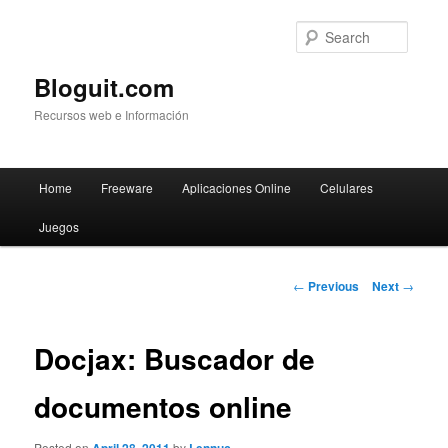
Searc
Bloguit.com
Recursos web e Información
Main
Home
Freeware
Aplicaciones Online
Celulares
Skip
menu
Juegos
to
primary
Post
←
Previous
Next
→
navigation
content
Docjax: Buscador de
documentos online
Posted on
by