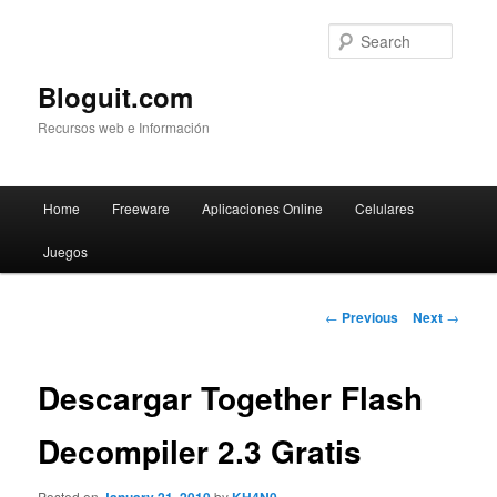
Searc
Bloguit.com
Recursos web e Información
Main
Home
Freeware
Aplicaciones Online
Celulares
Skip
menu
Juegos
to
primary
Post
←
Previous
Next
→
navigation
content
Descargar Together Flash
Decompiler 2.3 Gratis
Posted on
by