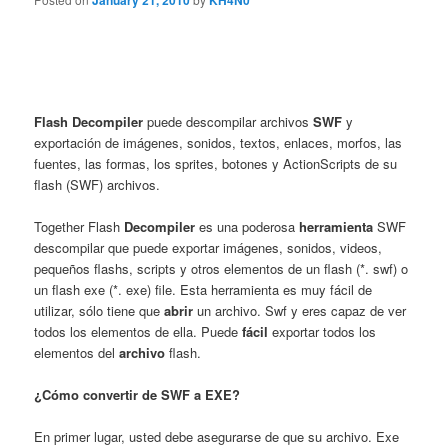
January 21, 2010
KH4N0
Flash Decompiler
puede descompilar archivos
SWF
y
exportación de imágenes, sonidos, textos, enlaces, morfos, las
fuentes, las formas, los sprites, botones y ActionScripts de su
flash (SWF) archivos.
Together Flash
Decompiler
es una poderosa
herramienta
SWF
descompilar que puede exportar imágenes, sonidos, videos,
pequeños flashs, scripts y otros elementos de un flash (*. swf) o
un flash exe (*. exe) file. Esta herramienta es muy fácil de
utilizar, sólo tiene que
abrir
un archivo. Swf y eres capaz de ver
todos los elementos de ella. Puede
fácil
exportar todos los
elementos del
archivo
flash.
¿Cómo convertir de SWF a EXE?
En primer lugar, usted debe asegurarse de que su archivo. Exe