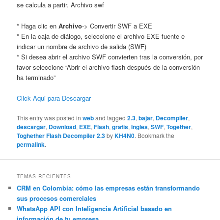
se calcula a partir. Archivo swf
* Haga clic en
Archivo
-> Convertir SWF a EXE
* En la caja de diálogo, seleccione el archivo EXE fuente e
indicar un nombre de archivo de salida (SWF)
* Si desea abrir el archivo SWF convierten tras la conversión, por
favor seleccione “Abrir el archivo flash después de la conversión
ha terminado”
Click Aqui para Descargar
This entry was posted in
web
and tagged
2.3
,
bajar
,
Decompiler
,
descargar
,
Download
,
EXE
,
Flash
,
gratis
,
Ingles
,
SWF
,
Together
,
Toghether Flash Decompiler 2.3
by
KH4N0
. Bookmark the
permalink
.
TEMAS RECIENTES
CRM en Colombia: cómo las empresas están transformando
sus procesos comerciales
WhatsApp API con Inteligencia Artificial basado en
información de tu empresa