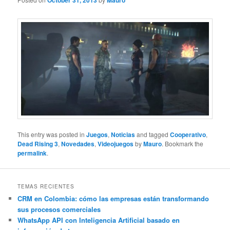
October 31, 2013
Mauro
This entry was posted in
Juegos
,
Noticias
and tagged
Cooperativo
,
Dead Rising 3
,
Novedades
,
Videojuegos
by
Mauro
. Bookmark the
permalink
.
TEMAS RECIENTES
CRM en Colombia: cómo las empresas están transformando
sus procesos comerciales
WhatsApp API con Inteligencia Artificial basado en