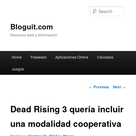
Searc
Bloguit.com
Recursos web e Información
Main
Home
Freeware
Aplicaciones Online
Celulares
Skip
menu
Juegos
to
primary
Post
←
Previous
Next
→
navigation
content
Dead Rising 3 quería incluir
una modalidad cooperativa
Posted on
by