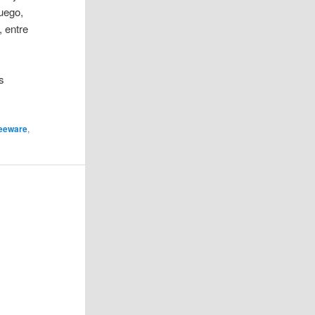
juego,
, entre
s
eeware
,