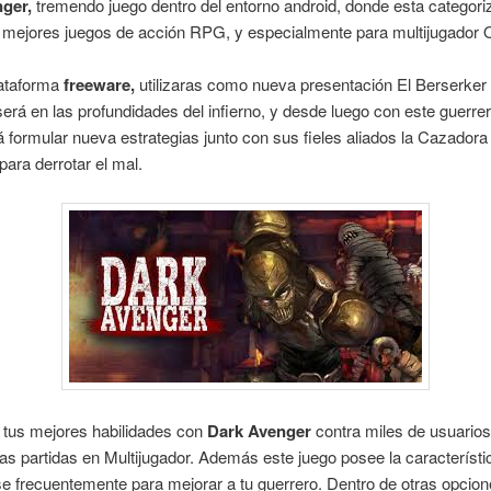
nger,
tremendo juego dentro del entorno android, donde esta catego
 mejores juegos de acción RPG, y especialmente para multijugador O
lataforma
freeware,
utilizaras como nueva presentación El Berserker 
erá en las profundidades del infierno, y desde luego con este guerre
rá formular nueva estrategias junto con sus fieles aliados la Cazadora 
para derrotar el mal.
 tus mejores habilidades con
Dark Avenger
contra miles de usuario
las partidas en Multijugador. Además este juego posee la característi
se frecuentemente para mejorar a tu guerrero. Dentro de otras opcion