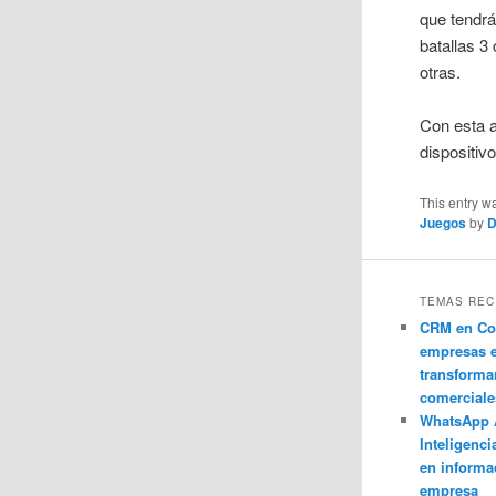
que tendrá
batallas 3
otras.
Con esta 
dispositiv
This entry w
Juegos
by
D
TEMAS REC
CRM en Co
empresas 
transforma
comerciale
WhatsApp 
Inteligenci
en informa
empresa