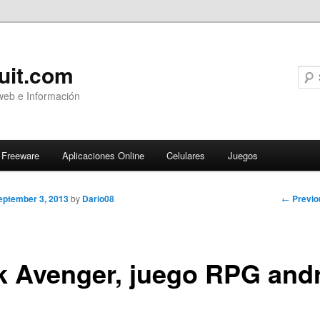
uit.com
web e Información
Freeware
Aplicaciones Online
Celulares
Juegos
Post
←
Previo
eptember 3, 2013
by
Dario08
navigati
k Avenger, juego RPG and