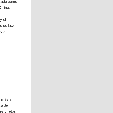
rizado como
nline.
y el
ro de Luz
y el
s más a
ca de
es y retos