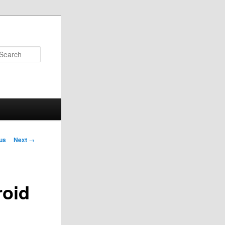
Search
us
Next
→
on
roid