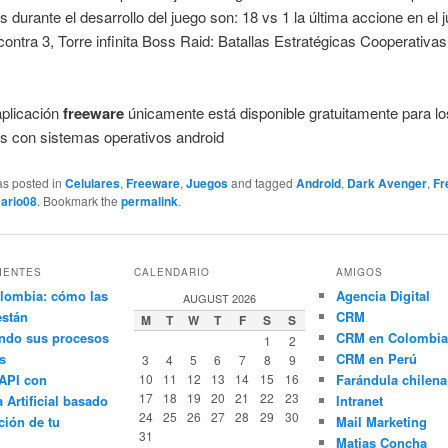
s durante el desarrollo del juego son: 18 vs 1 la última accione en el 
 contra 3, Torre infinita Boss Raid: Batallas Estratégicas Cooperativas
aplicación
freeware
únicamente está disponible gratuitamente para lo
os con sistemas operativos android
as posted in
Celulares
,
Freeware
,
Juegos
and tagged
Android
,
Dark Avenger
,
Fr
ario08
. Bookmark the
permalink
.
IENTES
CALENDARIO
AMIGOS
lombia: cómo las
Agencia Digital
AUGUST 2026
están
CRM
M
T
W
T
F
S
S
ndo sus procesos
CRM en Colombia
1
2
s
CRM en Perú
3
4
5
6
7
8
9
API con
10
11
12
13
14
15
16
Farándula chilena
17
18
19
20
21
22
23
a Artificial basado
Intranet
24
25
26
27
28
29
30
ción de tu
Mail Marketing
31
Matias Concha