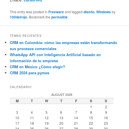
This entry was posted in
Freeware
and tagged
diseño
,
Windows
by
100delrojo
. Bookmark the
permalink
.
TEMAS RECIENTES
CRM en Colombia: cómo las empresas están transformando
sus procesos comerciales
WhatsApp API con Inteligencia Artificial basado en
información de tu empresa
CRM en México ¿Cómo elegir?
CRM 2024 para pymes
CALENDARIO
AUGUST 2026
M
T
W
T
F
S
S
1
2
3
4
5
6
7
8
9
10
11
12
13
14
15
16
17
18
19
20
21
22
23
24
25
26
27
28
29
30