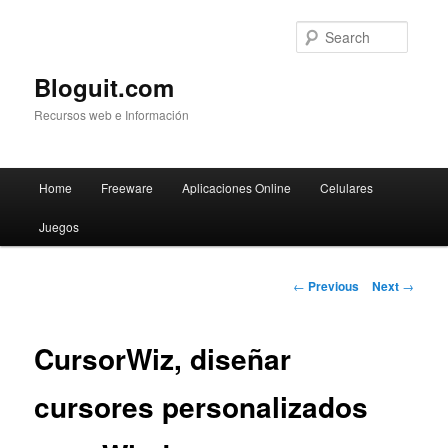
Searc
Bloguit.com
Recursos web e Información
Main
Home
Freeware
Aplicaciones Online
Celulares
Skip
menu
Juegos
to
primary
Post
←
Previous
Next
→
navigation
content
CursorWiz, diseñar
cursores personalizados