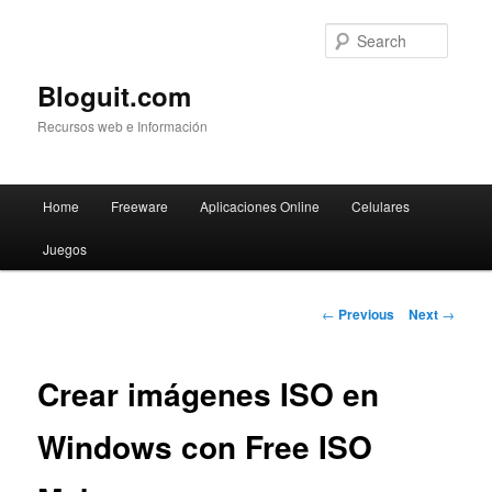
Searc
Bloguit.com
Recursos web e Información
Main
Home
Freeware
Aplicaciones Online
Celulares
Skip
menu
Juegos
to
primary
Post
←
Previous
Next
→
navigation
content
Crear imágenes ISO en
Windows con Free ISO