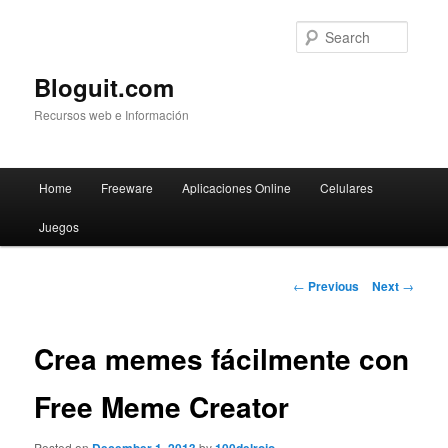
Searc
Bloguit.com
Recursos web e Información
Main
Home
Freeware
Aplicaciones Online
Celulares
Skip
menu
Juegos
to
primary
Post
←
Previous
Next
→
navigation
content
Crea memes fácilmente con
Free Meme Creator
Posted on
by